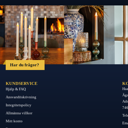
Har du frågor?
KUNDSERVICE
K
Haa
Hjälp & FAQ
Äga
Ansvarsfriskrivning
Adr
Integritetspolicy
746
Allmänna villkor
Tel
Mitt konto
Ema