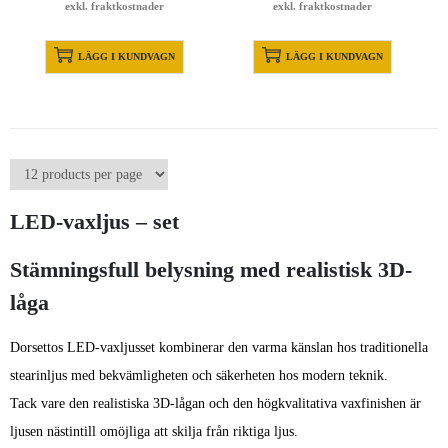
exkl. fraktkostnader
exkl. fraktkostnader
LÄGG I KUNDVAGN
LÄGG I KUNDVAGN
LED-vaxljus – set
Stämningsfull belysning med realistisk 3D-
låga
Dorsettos LED-vaxljusset kombinerar den varma känslan hos traditionella
stearinljus med bekvämligheten och säkerheten hos modern teknik.
Tack vare den realistiska 3D-lågan och den högkvalitativa vaxfinishen är
ljusen nästintill omöjliga att skilja från riktiga ljus.