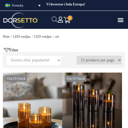
Vi levererar i hela Europa!
Svenska
0
Hem
/
LED-vaxljus
/
LED-vaxljus – set
Filter
Out Of Stock
Out Of Stock