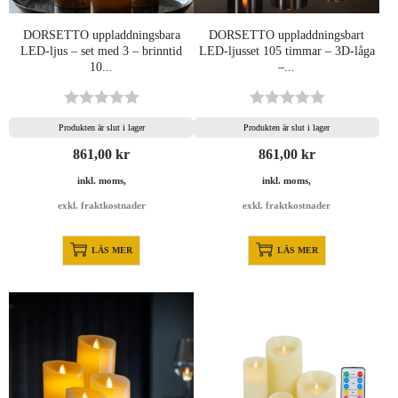
DORSETTO uppladdningsbara
DORSETTO uppladdningsbart
LED-ljus – set med 3 – brinntid
LED-ljusset 105 timmar – 3D-låga
10...
–...
Produkten är slut i lager
Produkten är slut i lager
861,00
kr
861,00
kr
inkl. moms,
inkl. moms,
exkl. fraktkostnader
exkl. fraktkostnader
LÄS MER
LÄS MER