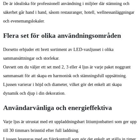
De är idealiska för professionell användning i miljöer där stämning och
säkerhet går hand i hand, såsom restauranger, hotell, wellnessanläggningar
och evenemangslokaler.
Flera set för olika användningsområden
Dorsetto erbjuder ett brett sortiment av LED-vaxljusset i olika
sammansättningar och storlekar.
Oavsett om du väljer ett set med 2, 3 eller 4 ljus är varje paket noggrant
sammansatt för att skapa en harmonisk och stämningsfull uppsättning.
Ljussen varierar i höjd och diameter, vilket gör det enkelt att skapa
dynamik och djup i din dekoration.
Användarvänliga och energieffektiva
Varje ljus är utrustat med ett uppladdningsbart litiumjonbatteri som ger upp
till 30 timmars brinntid efter full laddning.
Ljussen levereras med en fjärrkontroll som gör det enkelt att ställa in timer